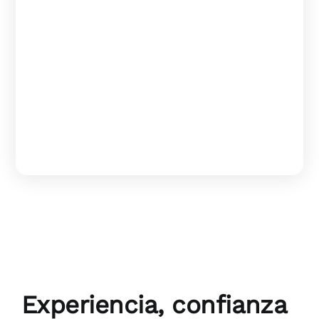
especial, estamos aquí para ayudarte.
En el mundo de los eventos, la tecnología juega un papel
fundamental para garantizar el éxito de cualquier proyecto.
Una de las herramientas más efectivas para captar la
atención y transmitir mensajes de manera impactante es el
uso de pantallas LED. Si estás buscando el mejor servicio
de alquiler de pantallas LED en Valencia, ¡has llegado al
lugar indicado!
Experiencia, confianza