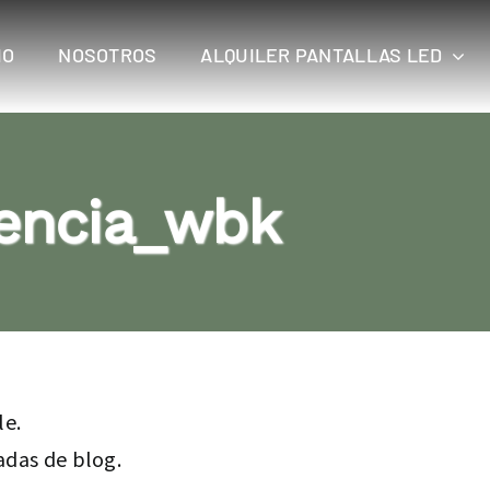
IO
NOSOTROS
ALQUILER PANTALLAS LED
lencia_wbk
le.
adas de blog.