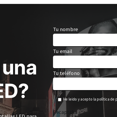
Tu nombre
Tu email
 una
Tu teléfono
ED?
He leido y acepto la
política de 
Recaptcha
ntallas LED para